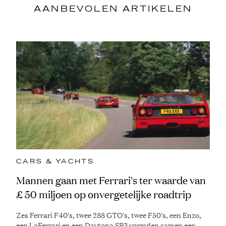
AANBEVOLEN ARTIKELEN
CARS & YACHTS
Mannen gaan met Ferrari's ter waarde van
£ 50 miljoen op onvergetelijke roadtrip
Zes Ferrari F40's, twee 288 GTO's, twee F50's, een Enzo,
een LaFerrari en een Daytona SP3 vormden samen een