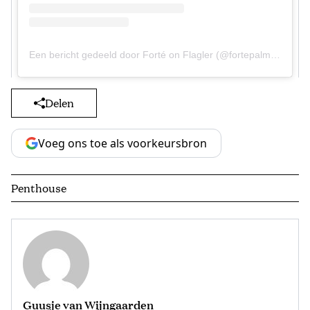
Een bericht gedeeld door Forté on Flagler (@fortepalmbeach)
Delen
Voeg ons toe als voorkeursbron
Penthouse
Guusje van Wijngaarden