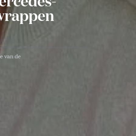
ercedes-
 wrappen
te van de