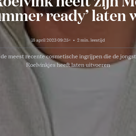
oelvink heeft zijn M
ummer ready’ laten
18 april 2023 09:25
<
•
2 min. leestijd
de meest recente cosmetische ingrijpen die de jongs
Roelvinkjes heeft laten uitvoeren