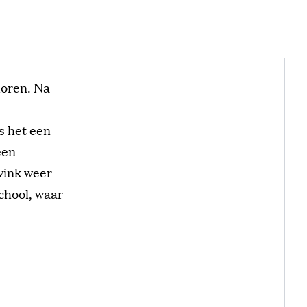
horen. Na
s het een
een
vink weer
chool, waar