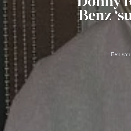
Donny R
Benz ‘s
Een van 