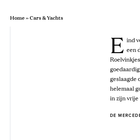
Home
»
Cars & Yachts
E
ind v
een d
Roelvinkjes
goedaardig
geslaagde 
helemaal go
in zijn vrij
DE MERCEDE