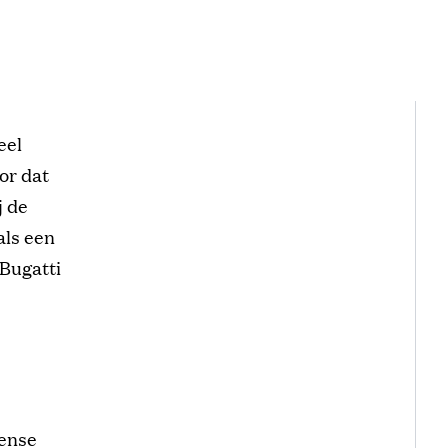
eel
or dat
j de
als een
 Bugatti
dense