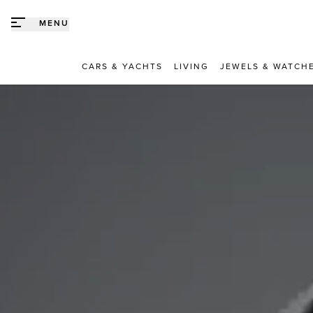
Direct naar content
MENU
CARS & YACHTS
LIVING
JEWELS & WATCH