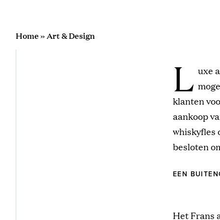
Home
»
Art & Design
L
uxe a
mogel
klanten voo
aankoop van
whiskyfles 
besloten om
EEN BUITE
Het Frans 