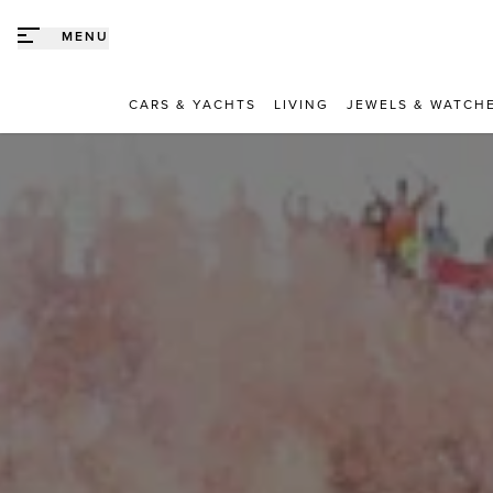
Direct naar content
MENU
CARS & YACHTS
LIVING
JEWELS & WATCH