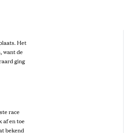
laats. Het
, want de
raard ging
ste race
 af en toe
aat bekend