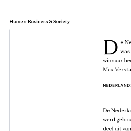
Home
»
Business & Society
D
e Ne
was 
winnaar hee
Max Verstap
NEDERLANDS
De Nederlan
werd gehoud
deel uit va