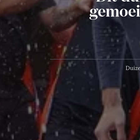
gemoei
Duize