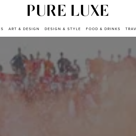
ES
ART & DESIGN
DESIGN & STYLE
FOOD & DRINKS
TRA