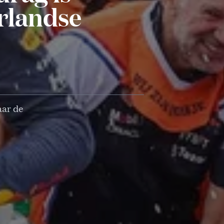
rlandse
aar de