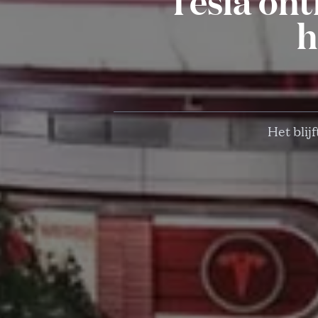
Tesla ont
h
Het blij