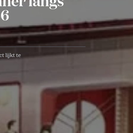
iner langs
66
 lijkt te