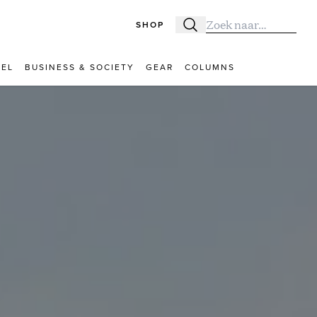
SHOP
Zoeken
Zoek naar:
VEL
BUSINESS & SOCIETY
GEAR
COLUMNS