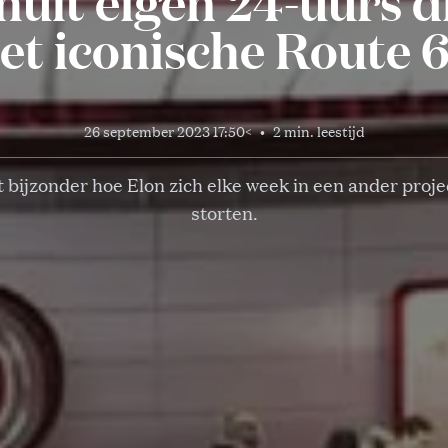
hult eigen 24-uurs d
et iconische Route 
26 september 2023 17:50
<
•
2 min. leestijd
ft bijzonder hoe Elon zich elke week in een ander project
storten.