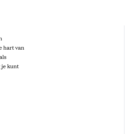
n
e hart van
als
 je kunt