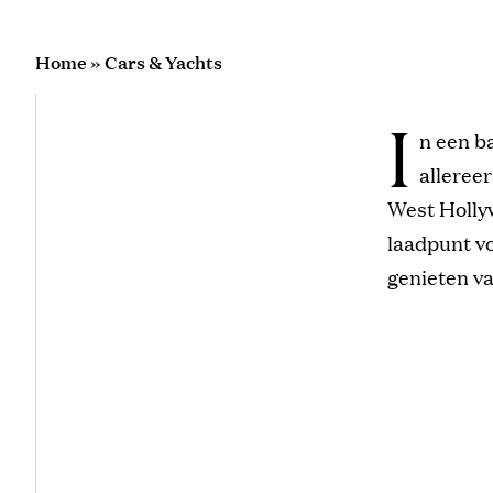
Home
»
Cars & Yachts
I
n een b
alleree
West Hollyw
laadpunt vo
genieten v