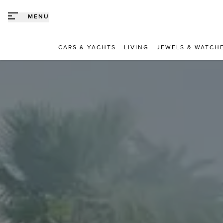
Direct naar content
MENU
CARS & YACHTS
LIVING
JEWELS & WATCH