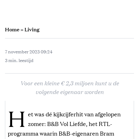
Home
»
Living
7 november 2023 09:24
3 min. leestijd
Voor een kleine € 2,3 miljoen kunt u de
volgende eigenaar worden
H
et was dé kijkcijferhit van afgelopen
zomer: B&B Vol Liefde, het RTL-
programma waarin B&B-eigenaren Bram