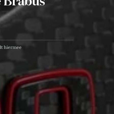
e Brabus
dt hiermee