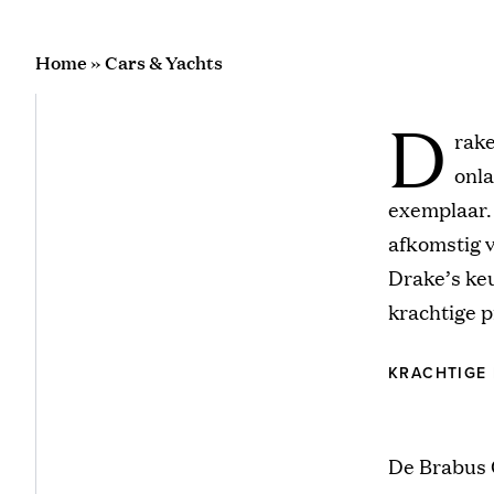
Home
»
Cars & Yachts
D
rake
onla
exemplaar.
afkomstig 
Drake’s keu
krachtige p
KRACHTIGE 
De Brabus 