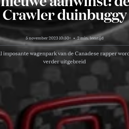
 nieuwe aanwinst: d
Crawler duinbuggy
5 november 2023 10:50
<
•
2 min. leestijd
al imposante wagenpark van de Canadese rapper wor
verder uitgebreid