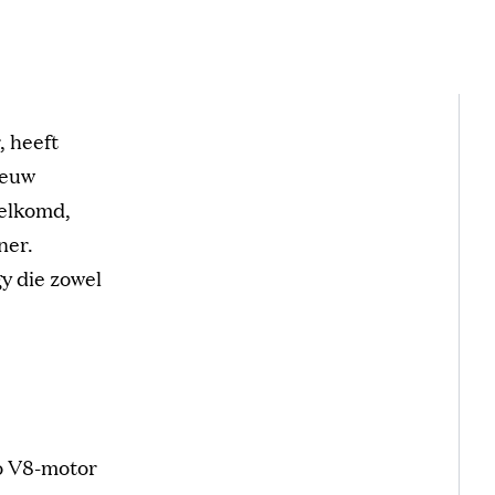
 heeft
ieuw
welkomd,
ner.
y die zowel
o V8-motor