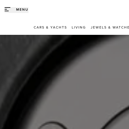
Direct naar content
MENU
CARS & YACHTS
LIVING
JEWELS & WATCH