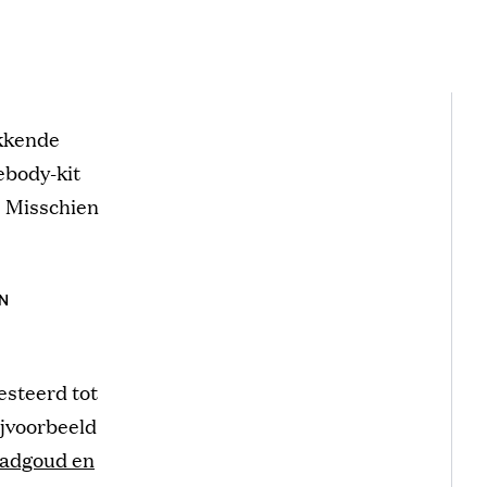
ekkende
ebody-kit
. Misschien
N
esteerd tot
ijvoorbeeld
ladgoud en