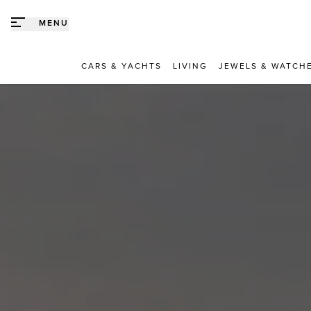
Direct naar content
MENU
CARS & YACHTS
LIVING
JEWELS & WATCH