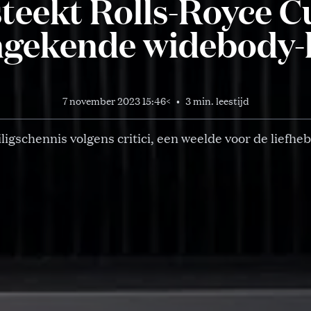
steekt Rolls-Royce Cu
gekende widebody-
7 november 2023 15:46
<
•
3 min. leestijd
ligschennis volgens critici, een weelde voor de liefhe