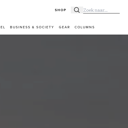
SHOP
Zoeken
Zoek naar:
VEL
BUSINESS & SOCIETY
GEAR
COLUMNS