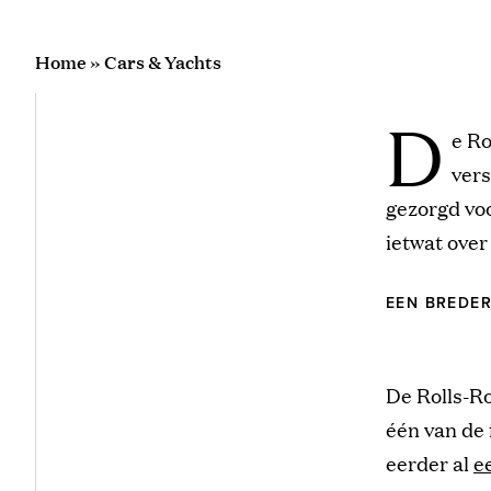
Home
»
Cars & Yachts
D
e Ro
vers
gezorgd voo
ietwat over
EEN BREDER
De Rolls-Ro
één van de 
eerder al
e