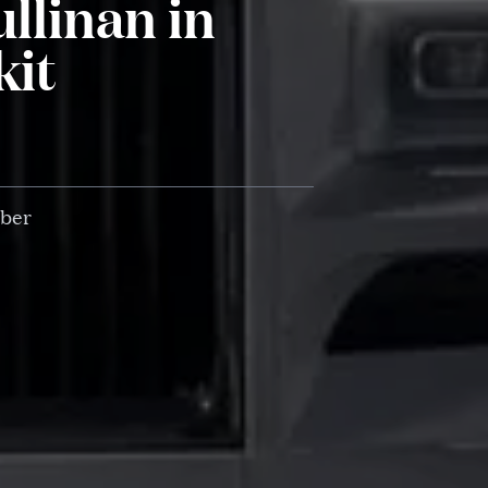
llinan in
kit
bber