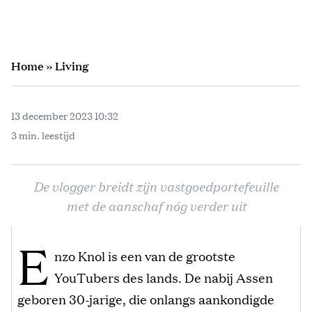
Home
»
Living
13 december 2023 10:32
3 min. leestijd
De vlogger breidt zijn vastgoedportefeuille
met de aanschaf nóg verder uit
E
nzo Knol is een van de grootste
YouTubers des lands. De nabij Assen
geboren 30-jarige, die onlangs aankondigde