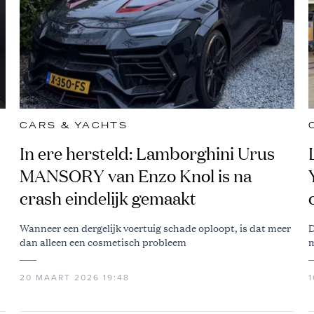
CARS & YACHTS
In ere hersteld: Lamborghini Urus
MANSORY van Enzo Knol is na
crash eindelijk gemaakt
Wanneer een dergelijk voertuig schade oploopt, is dat meer
D
dan alleen een cosmetisch probleem
m
20 MAART 2026 19:48