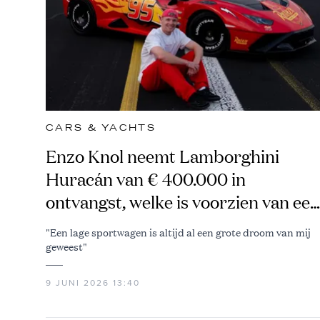
CARS & YACHTS
Enzo Knol neemt Lamborghini
Huracán van € 400.000 in
ontvangst, welke is voorzien van een
heus Lightning McQueen-jasje
"Een lage sportwagen is altijd al een grote droom van mij
geweest"
9 JUNI 2026 13:40