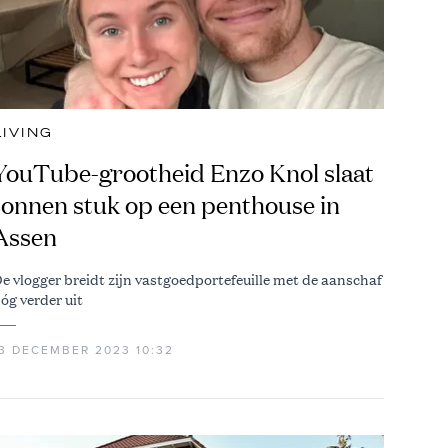
LIVING
YouTube-grootheid Enzo Knol slaat
tonnen stuk op een penthouse in
Assen
e vlogger breidt zijn vastgoedportefeuille met de aanschaf
óg verder uit
13 DECEMBER 2023 10:32