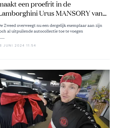
maakt een proefrit in de
Lamborghini Urus MANSORY van
Enzo Knol
e Zweed overweegt nu een dergelijk exemplaar aan zijn
och al uitpuilende autocollectie toe te voegen
8 JUNI 2024 11:54