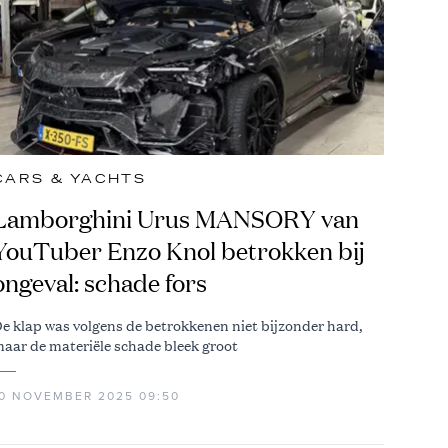
CARS & YACHTS
Lamborghini Urus MANSORY van
YouTuber Enzo Knol betrokken bij
ongeval: schade fors
e klap was volgens de betrokkenen niet bijzonder hard,
aar de materiële schade bleek groot
10 NOVEMBER 2025 09:50