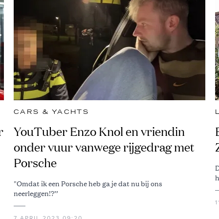
CARS & YACHTS
r
YouTuber Enzo Knol en vriendin
onder vuur vanwege rijgedrag met
Porsche
D
h
"Omdat ik een Porsche heb ga je dat nu bij ons
neerleggen!?’’
1
7 APRIL 2023 09:20