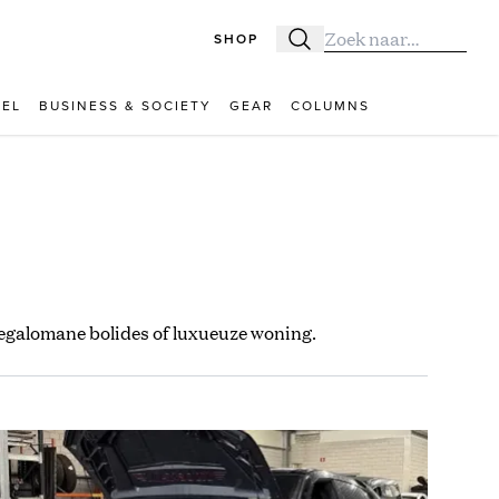
SHOP
Zoeken
Zoek naar:
VEL
BUSINESS & SOCIETY
GEAR
COLUMNS
egalomane bolides of luxueuze woning.