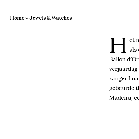
Home
»
Jewels & Watches
H
et 
als
Ballon d’Or
verjaardag 
zanger Lua
gebeurde ti
Madeira, e