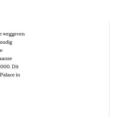
tje weggeven
voudig
9e
iaanse
.000. Dit
Palace in