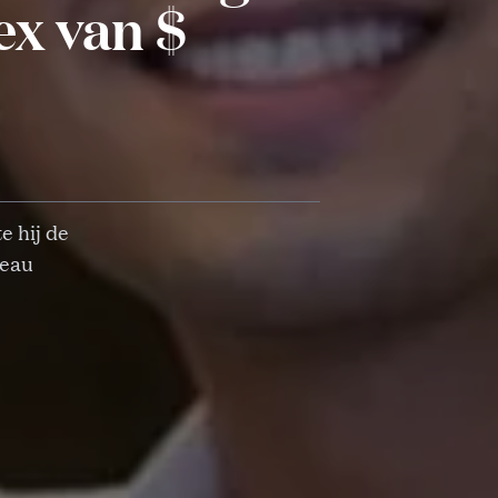
ex van $
e hij de
deau