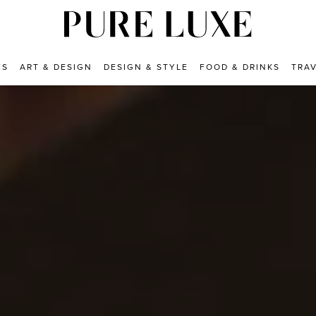
ES
ART & DESIGN
DESIGN & STYLE
FOOD & DRINKS
TRA