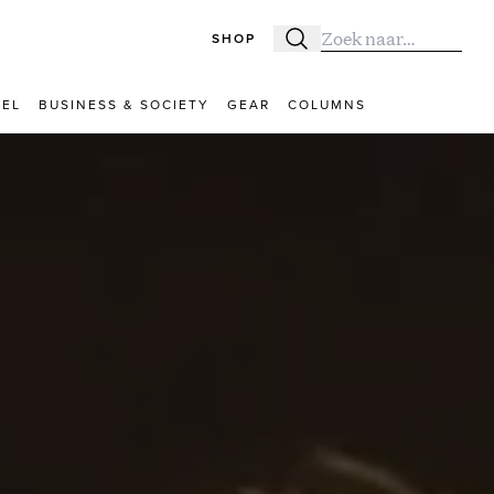
SHOP
Zoeken
Zoek naar:
VEL
BUSINESS & SOCIETY
GEAR
COLUMNS