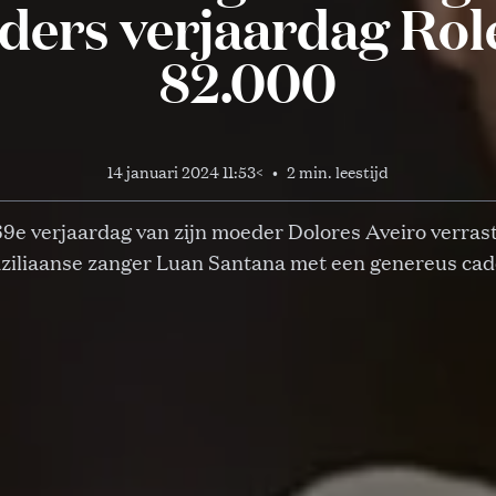
ers verjaardag Rol
82.000
14 januari 2024 11:53
<
•
2 min. leestijd
9e verjaardag van zijn moeder Dolores Aveiro verrast
ziliaanse zanger Luan Santana met een genereus ca