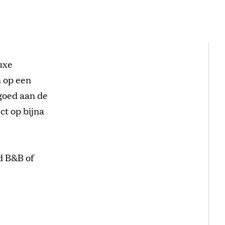
uxe
n op een
dgoed aan de
ct op bijna
d B&B of