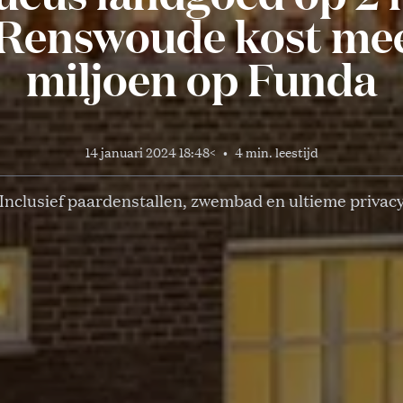
 Renswoude kost mee
miljoen op Funda
14 januari 2024 18:48
<
•
4 min. leestijd
Inclusief paardenstallen, zwembad en ultieme privac