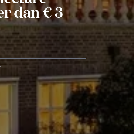
r dan € 3
y