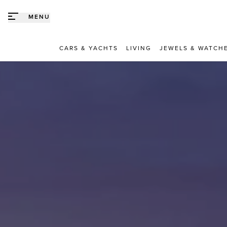
Direct naar content
MENU
CARS & YACHTS
LIVING
JEWELS & WATCH