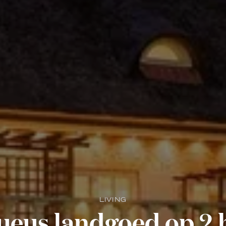
LIVING
ueus landgoed op 2 