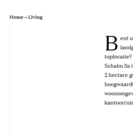
Home
»
Living
B
ent u
land
toplocatie?
Schalm 5a 
2 hectare g
hoogwaardig
woonomgevi
kantoorrui