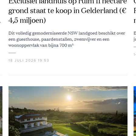
Exclusief landhuis op ruim 11 hectare
grond staat te koop in Gelderland (€
4,5 miljoen)
Dit volledig gemoderniseerde NSW landgoed beschikt over
E
een guesthouse, paardenstallen, zwemvijver en een
j
woonoppervlak van bijna 700 m²
1
18 JULI 2026 19:53