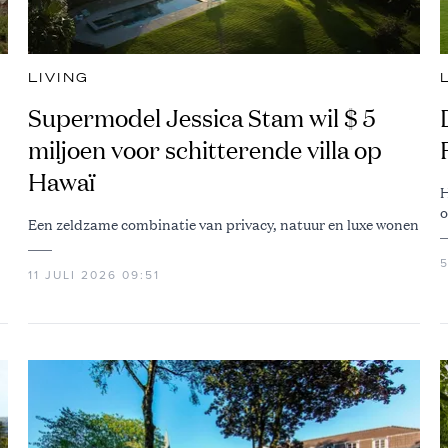
LIVING
Supermodel Jessica Stam wil $ 5
miljoen voor schitterende villa op
Hawaï
H
o
Een zeldzame combinatie van privacy, natuur en luxe wonen
5
11 JULI 2026 09:51