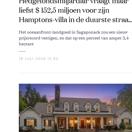
Hedgefondsmiljardair vraagt maar
liefst $ 152,5 miljoen voor zijn
Hamptons-villa in de duurste straat
van de VS
Het oceaanfront-landgoed in Sagaponack zou een nieuw
prijsrecord vestigen, en dat op een perceel van amper 3,4
hectare
19 JULI 2026 13:53