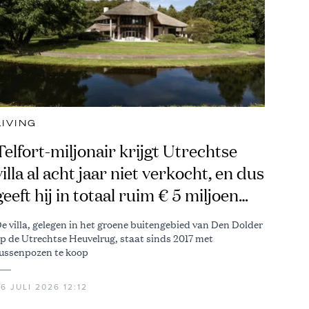
LIVING
Telfort-miljonair krijgt Utrechtse
villa al acht jaar niet verkocht, en dus
geeft hij in totaal ruim € 5 miljoen
korting
e villa, gelegen in het groene buitengebied van Den Dolder
p de Utrechtse Heuvelrug, staat sinds 2017 met
ussenpozen te koop
6 JULI 2026 12:12