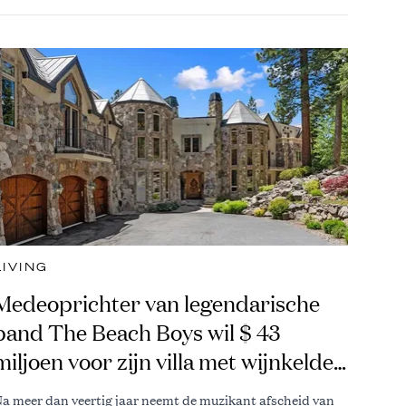
LIVING
Medeoprichter van legendarische
band The Beach Boys wil $ 43
miljoen voor zijn villa met wijnkelder
en bioscoop
a meer dan veertig jaar neemt de muzikant afscheid van