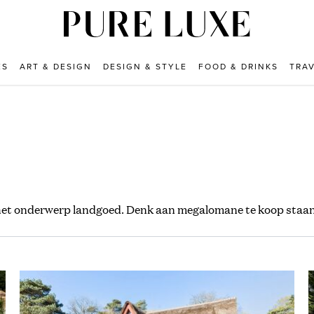
ES
ART & DESIGN
DESIGN & STYLE
FOOD & DRINKS
TRA
 het onderwerp landgoed. Denk aan megalomane te koop staa