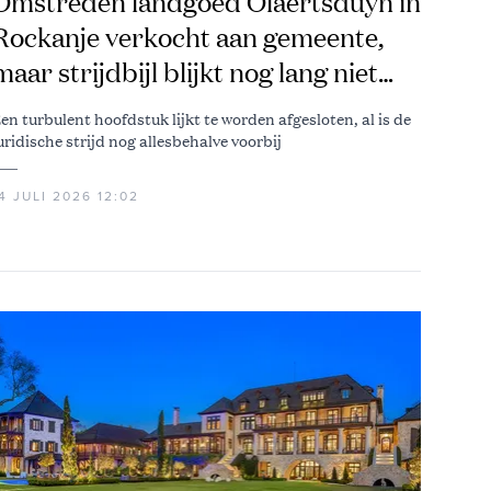
Omstreden landgoed Olaertsduyn in
Rockanje verkocht aan gemeente,
maar strijdbijl blijkt nog lang niet
begraven
en turbulent hoofdstuk lijkt te worden afgesloten, al is de
uridische strijd nog allesbehalve voorbij
4 JULI 2026 12:02