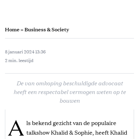
Home
»
Business & Society
8 januari 2024 13:36
2 min. leestijd
De van omkoping beschuldigde advocaat
heeft een respectabel vermogen weten op te
bouwen
A
ls bekend gezicht van de populaire
talkshow Khalid & Sophie, heeft Khalid