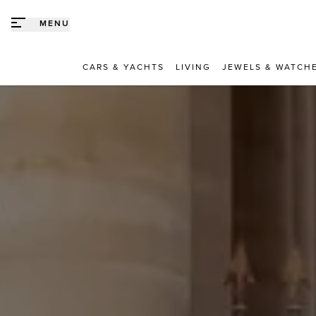
Direct naar content
MENU
CARS & YACHTS
LIVING
JEWELS & WATCH