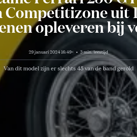
a Competitizone uit
enen opleveren bij v
29 januari 2024 16:49
<
•
3 min. leestijd
Van dit model zijn er slechts 45 van de band gerold