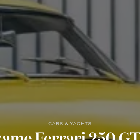
CARS & YACHTS
zame Ferrari 250 G