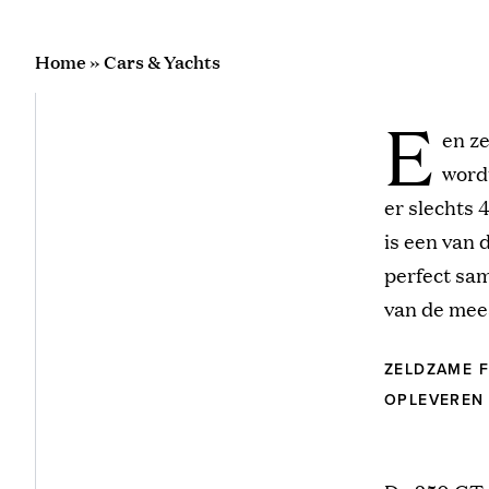
Home
»
Cars & Yachts
E
en z
word
er slechts 
is een van 
perfect sam
van de mees
ZELDZAME F
OPLEVEREN 