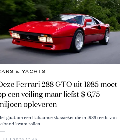
CARS & YACHTS
Deze Ferrari 288 GTO uit 1985 moet
op een veiling maar liefst $ 6,75
miljoen opleveren
et gaat om een Italiaanse klassieker die in 1985 reeds van
e band kwam rollen
 JULI 2026 17:45