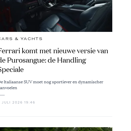
CARS & YACHTS
Ferrari komt met nieuwe versie van
de Purosangue: de Handling
Speciale
e Italiaanse SUV moet nog sportiever en dynamischer
anvoelen
 JULI 2026 19:46