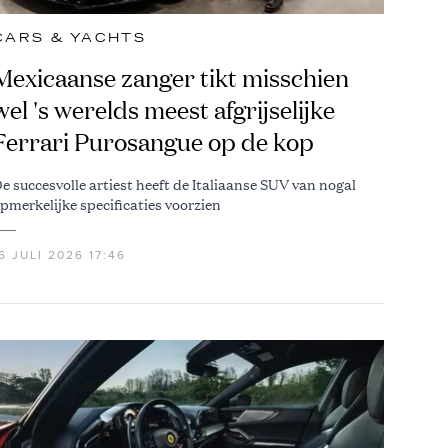
CARS & YACHTS
Mexicaanse zanger tikt misschien
wel 's werelds meest afgrijselijke
Ferrari Purosangue op de kop
e succesvolle artiest heeft de Italiaanse SUV van nogal
pmerkelijke specificaties voorzien
6 JULI 2026 17:46