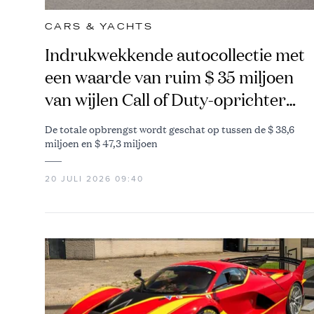
CARS & YACHTS
Indrukwekkende autocollectie met
een waarde van ruim $ 35 miljoen
van wijlen Call of Duty-oprichter
Vince Zampella gaat naar de veiling
De totale opbrengst wordt geschat op tussen de $ 38,6
miljoen en $ 47,3 miljoen
20 JULI 2026 09:40