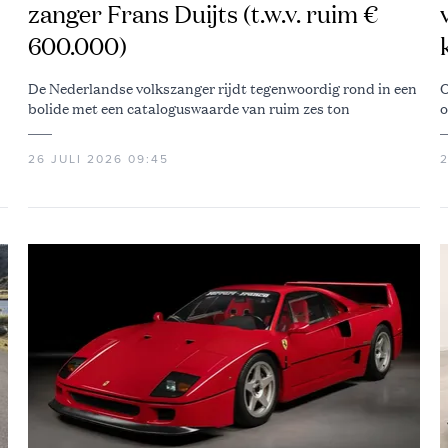
zanger Frans Duijts (t.w.v. ruim €
600.000)
De Nederlandse volkszanger rijdt tegenwoordig rond in een
O
bolide met een cataloguswaarde van ruim zes ton
o
26 JULI 2026 09:45
2