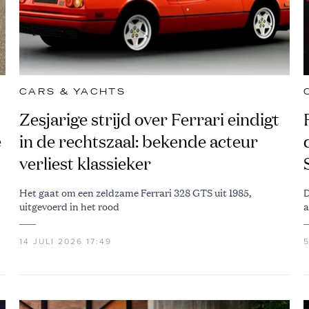
CARS & YACHTS
Zesjarige strijd over Ferrari eindigt
e
in de rechtszaal: bekende acteur
verliest klassieker
Het gaat om een zeldzame Ferrari 328 GTS uit 1985,
D
uitgevoerd in het rood
a
14 JULI 2026 17:49
5