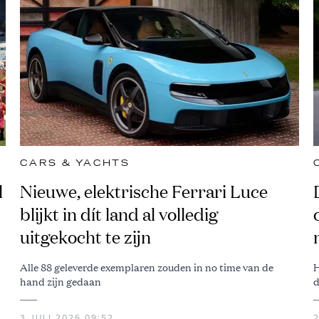
CARS & YACHTS
l
Nieuwe, elektrische Ferrari Luce
blijkt in dít land al volledig
uitgekocht te zijn
Alle 88 geleverde exemplaren zouden in no time van de
H
hand zijn gedaan
d
3 JULI 2026 09:52
2