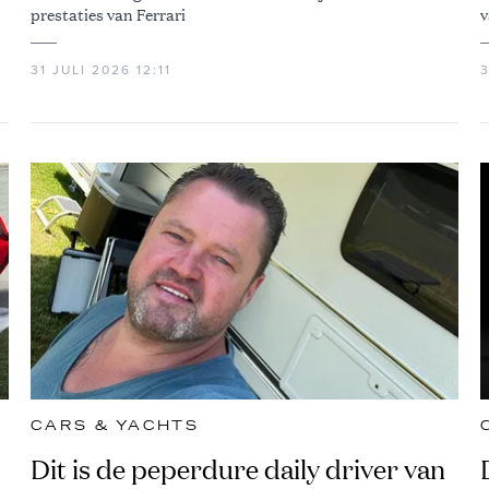
prestaties van Ferrari
v
31 JULI 2026 12:11
3
CARS & YACHTS
Dit is de peperdure daily driver van