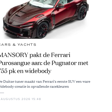
CARS & YACHTS
MANSORY pakt de Ferrari
Purosangue aan: de Pugnator met
755 pk en widebody
e Duitse tuner maakt van Ferrari's eerste SUV een ware
idebody-creatie in opvallende racekleuren
1 AUGUSTUS 2026 15:48