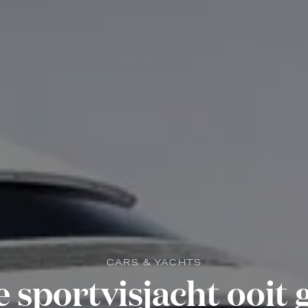
CARS & YACHTS
e sportvisjacht ooit