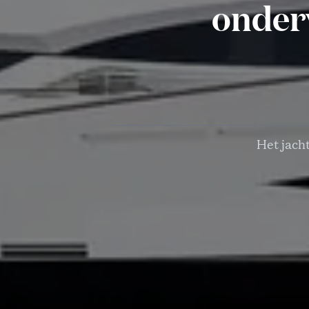
onder
Het jach