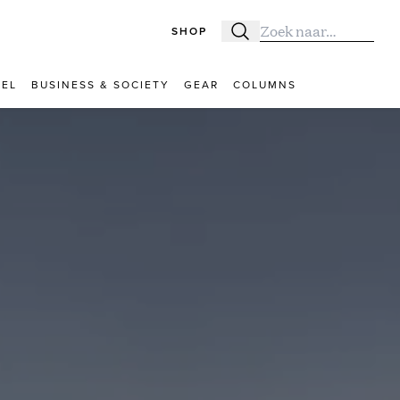
SHOP
Zoeken
Zoek naar:
VEL
BUSINESS & SOCIETY
GEAR
COLUMNS