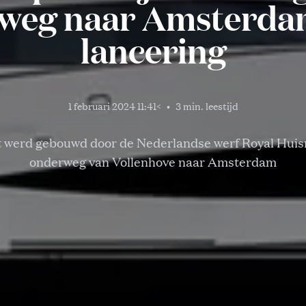
weg naar Amsterda
lancering
1 februari 2024 11:41
<
•
3 min. leestijd
t werd gebouwd door de Nederlandse werf Royal Huis
onderweg van Vollenhove naar Amsterdam