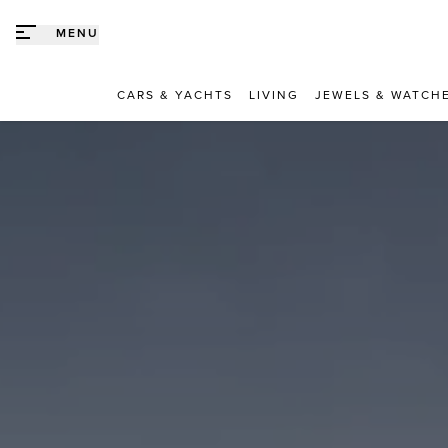
Direct naar content
MENU
CARS & YACHTS
LIVING
JEWELS & WATCH