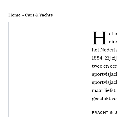
Home
»
Cars & Yachts
H
et 
ein
het Nederla
1884. Zij z
twee en een 
sportvisjac
sportvisjac
maar liefst
geschikt voo
PRACHTIG U