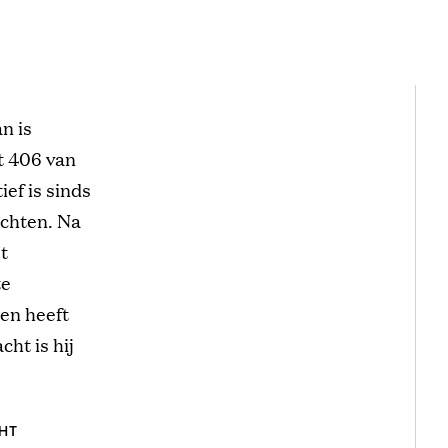
n is
t 406 van
ef is sinds
achten. Na
t
te
 en heeft
cht is hij
HT