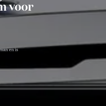
m voor
man en is