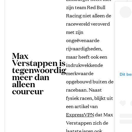
zijn team Red Bull
Racing niet alleen de
racewereld veroverd
met zijn
ongeëvenaarde
rijvaardigheden,
Max
maar heeft ook een
Verstappen is
indrukwekkende
tegenwoordig
merkwaarde
meer dan
Dit be
opgebouwd buiten de
alleen
coureur
racebaan. Naast
fysiek racen, blijkt uit
een artikel van
ExpressVPN
dat Max
Verstappen zich de
laatste jaren ook