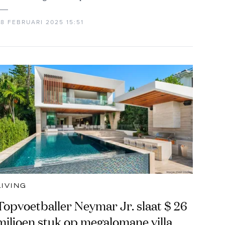
8 FEBRUARI 2025 15:51
LIVING
Topvoetballer Neymar Jr. slaat $ 26
miljoen stuk op megalomane villa