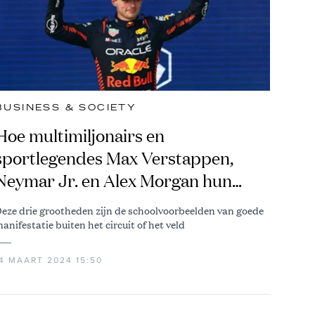
BUSINESS & SOCIETY
Hoe multimiljonairs en
sportlegendes Max Verstappen,
Neymar Jr. en Alex Morgan hun
sporen ook buiten de sport
eze drie grootheden zijn de schoolvoorbeelden van goede
verdienen
anifestatie buiten het circuit of het veld
14 MAART 2024 15:50