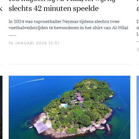
k
slechts 42 minuten speelde
In 2024 was topvoetballer Neymar tijdens slechts twee
D
voetbalwedstrijden te bewonderen in het shirt van Al-Hilal
n
L
19 JANUARI 2025 13:51