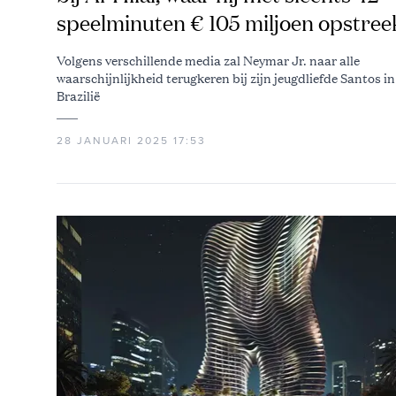
speelminuten € 105 miljoen opstree
Volgens verschillende media zal Neymar Jr. naar alle
waarschijnlijkheid terugkeren bij zijn jeugdliefde Santos in
Brazilië
28 JANUARI 2025 17:53