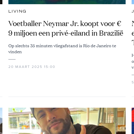
LIVING
Voetballer Neymar Jr. koopt voor €
9 miljoen een privé-eiland in Brazilië
Op slechts 35 minuten vliegafstand is Rio de Janeiro te
vinden
H
o
v
20 MAART 2025 15:00