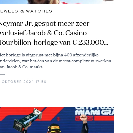
JEWELS & WATCHES
Neymar Jr. gespot meer zeer
exclusief Jacob & Co. Casino
Tourbillon-horloge van € 233.000
(oplage van slechts 72 stuks)
et horloge is uitgerust met bijna 400 afzonderlijke
nderdelen, wat het één van de meest complexe uurwerken
an Jacob & Co. maakt
5 OKTOBER 2024 17:50