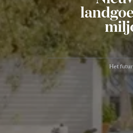
landgoe
milj
Het futur