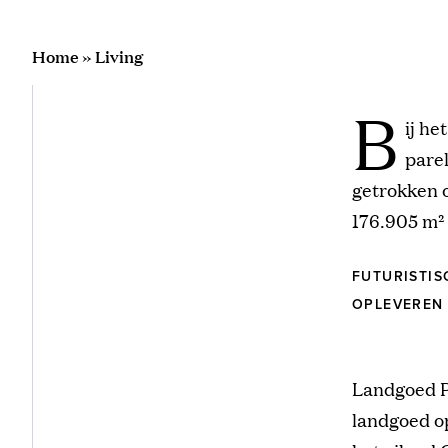
Home
»
Living
B
ij he
parel
getrokken o
176.905 m² 
FUTURISTIS
OPLEVEREN
Landgoed P
landgoed op