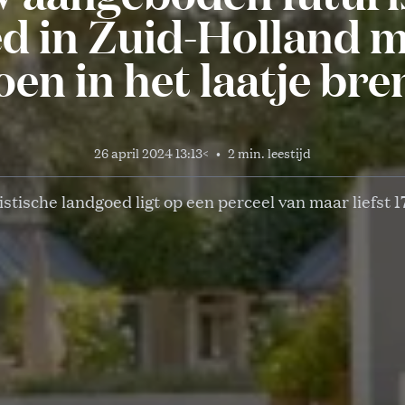
d in Zuid-Holland m
oen in het laatje br
26 april 2024 13:13
<
•
2 min. leestijd
istische landgoed ligt op een perceel van maar liefst 