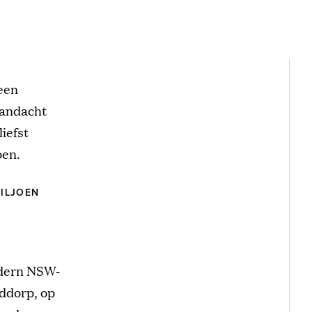
 een
 aandacht
iefst
oen.
MILJOEN
odern NSW-
uddorp, op