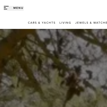
Direct naar content
MENU
CARS & YACHTS
LIVING
JEWELS & WATCH