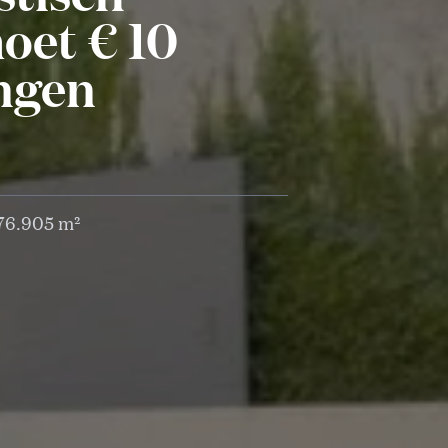
oet € 10
engen
176.905 m²