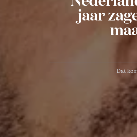
jaar zag
maar
Dat kom