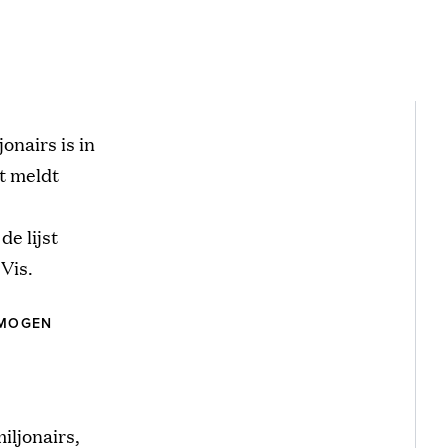
nairs is in
t meldt
de lijst
Vis.
RMOGEN
iljonairs,