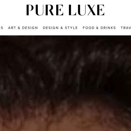
ES
ART & DESIGN
DESIGN & STYLE
FOOD & DRINKS
TRA