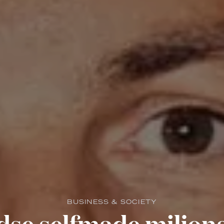
BUSINESS & SOCIETY
se selfmade miljona