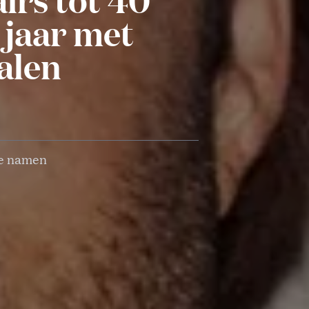
 jaar met
dalen
te namen