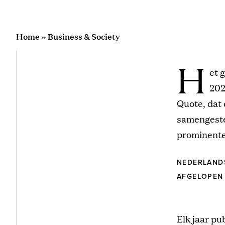
Home
»
Business & Society
H
et 
202
Quote, dat 
samengesteld
prominente
NEDERLAND
AFGELOPEN 
Elk jaar pu