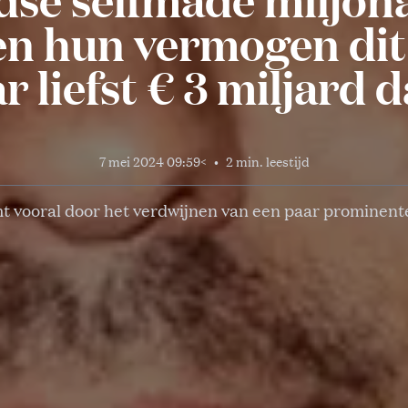
en hun vermogen dit
 liefst € 3 miljard 
7 mei 2024 09:59
<
•
2 min. leestijd
t vooral door het verdwijnen van een paar prominen