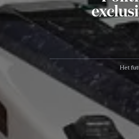
exclus
Het fut