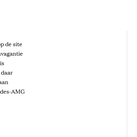
p de site
avagantie
is
e daar
 aan
cedes-AMG