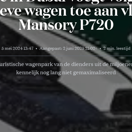
ieve wagen toe aan vl
Mansory P720
5 mei 2024 13:47
•
Aangepast:
2 juni 2025 21:02
<
•
2 min. leestijd
uristische wagenpark van de dienders uit de miljoene
kennelijk nog lang niet gemaximaliseerd