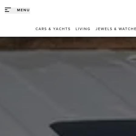
Direct naar content
MENU
CARS & YACHTS
LIVING
JEWELS & WATCH