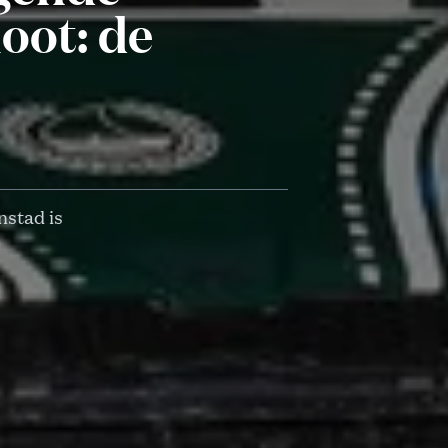
oot: de
nstad is