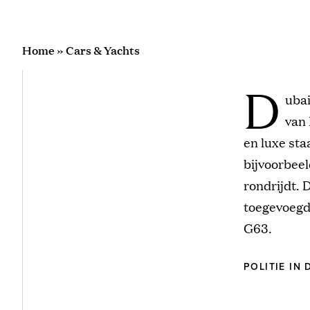
Home
»
Cars & Yachts
D
ubai
van 
en luxe sta
bijvoorbeel
rondrijdt. 
toegevoegd
G63.
POLITIE IN