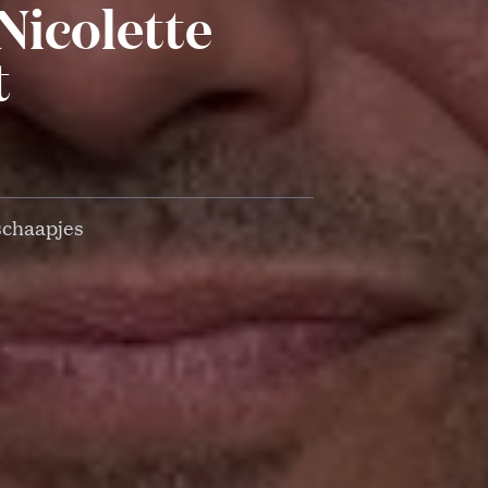
Nicolette
t
schaapjes