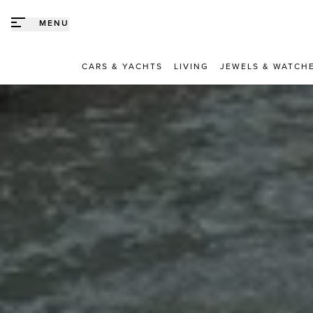
Direct naar content
MENU
CARS & YACHTS
LIVING
JEWELS & WATCH