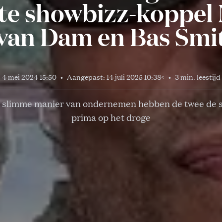
e showbizz-koppel 
van Dam en Bas Smi
4 mei 2024 15:50
•
Aangepast:
14 juli 2025 10:38
<
•
3 min. leestijd
 slimme manier van ondernemen hebben de twee de 
prima op het droge