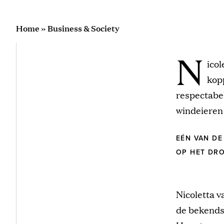
Home
»
Business & Society
N
ico
kopp
respectabel
windeieren
EÉN VAN DE
OP HET DR
Nicoletta v
de bekendst