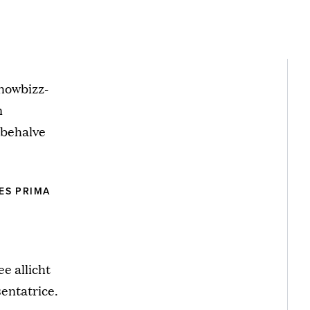
showbizz-
n
sbehalve
ES PRIMA
e allicht
entatrice.