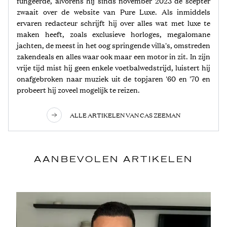
fungeerde, alvorens hij sinds november 2023 de scepter
zwaait over de website van Pure Luxe. Als inmiddels
ervaren redacteur schrijft hij over alles wat met luxe te
maken heeft, zoals exclusieve horloges, megalomane
jachten, de meest in het oog springende villa's, omstreden
zakendeals en alles waar ook maar een motor in zit. In zijn
vrije tijd mist hij geen enkele voetbalwedstrijd, luistert hij
onafgebroken naar muziek uit de topjaren '60 en '70 en
probeert hij zoveel mogelijk te reizen.
ALLE ARTIKELEN VAN CAS ZEEMAN
AANBEVOLEN ARTIKELEN