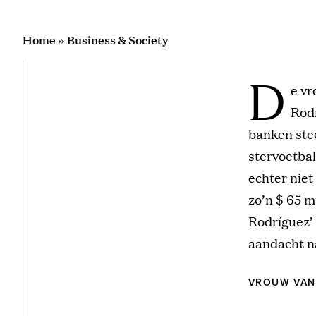
Home
»
Business & Society
D
e vr
Rodr
banken stee
stervoetbal
echter nie
zo’n $ 65 m
Rodríguez’
aandacht na
VROUW VAN 