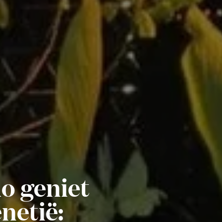
o geniet
netië: