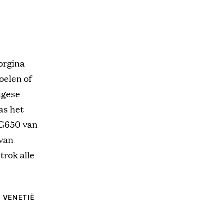
orgina
oelen of
ugese
as het
 G650 van
 van
rok alle
 VENETIË