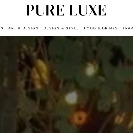
ES
ART & DESIGN
DESIGN & STYLE
FOOD & DRINKS
TRA