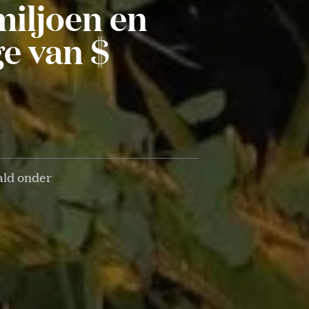
 miljoen en
e van $
ald onder