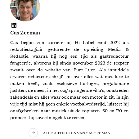
Cas Zeeman
Cas begon zijn carrière bij Hi Label eind 2022 als
redactiestagiair gedurende de opleiding Media &
Redactie, waarna hij nog een tijd als gastredacteur
fungeerde, alvorens hij sinds november 2023 de scepter
zwaait over de website van Pure Luxe. Als inmiddels
ervaren redacteur schrijft hij over alles wat met luxe te
maken heeft, zoals exclusieve horloges, megalomane
jachten, de meest in het oog springende villa's, omstreden
zakendeals en alles waar ook maar een motor in zit. In zijn
vrije tijd mist hij geen enkele voetbalwedstrijd, luistert hij
onafgebroken naar muziek uit de topjaren '60 en '70 en
probeert hij zoveel mogelijk te reizen.
ALLE ARTIKELEN VAN CAS ZEEMAN