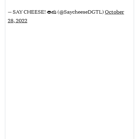
— SAY CHEESE! 👄🧀 (@SaycheeseDGTL)
October
28, 2022