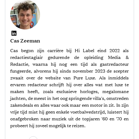
Cas Zeeman
Cas begon zijn carrière bij Hi Label eind 2022 als
redactiestagiair gedurende de opleiding Media &
Redactie, waarna hij nog een tijd als gastredacteur
fungeerde, alvorens hij sinds november 2023 de scepter
zwaait over de website van Pure Luxe. Als inmiddels
ervaren redacteur schrijft hij over alles wat met luxe te
maken heeft, zoals exclusieve horloges, megalomane
jachten, de meest in het oog springende villa's, omstreden
zakendeals en alles waar ook maar een motor in zit. In zijn
vrije tijd mist hij geen enkele voetbalwedstrijd, luistert hij
onafgebroken naar muziek uit de topjaren '60 en '70 en
probeert hij zoveel mogelijk te reizen.