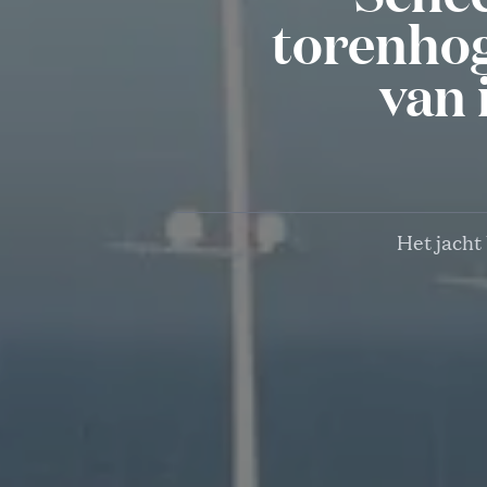
torenhog
van 
Het jacht