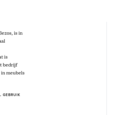
ezos, is in
aal
t is
t bedrijf
t in meubels
L GEBRUIK