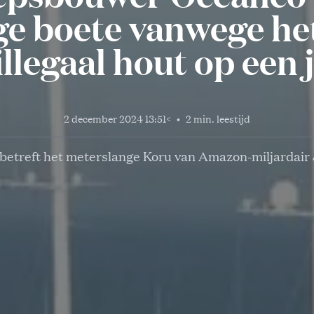
e boete vanwege he
illegaal hout op een 
2 december 2024 13:51
<
•
2 min. leestijd
 betreft het meterslange Koru van Amazon-miljardair 