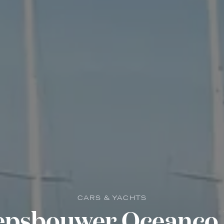
CARS & YACHTS
epsbouwer Oceanco k