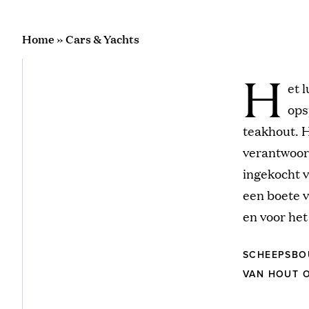
Home
»
Cars & Yachts
H
et 
ops
teakhout. 
verantwoord
ingekocht v
een boete v
en voor het
SCHEEPSBO
VAN HOUT O