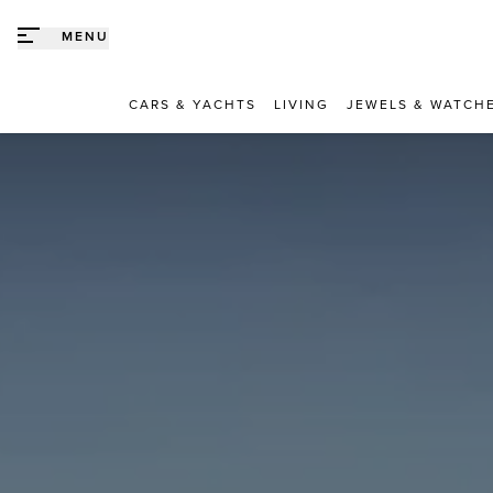
Direct naar content
MENU
CARS & YACHTS
LIVING
JEWELS & WATCH