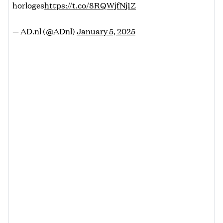
horloges
https://t.co/8RQWjfNj1Z
— AD.nl (@ADnl)
January 5, 2025