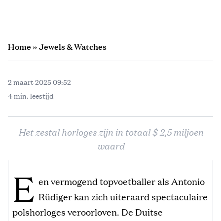
Home
»
Jewels & Watches
2 maart 2025 09:52
4 min. leestijd
Het zestal horloges zijn in totaal $ 2,5 miljoen
waard
E
en vermogend topvoetballer als Antonio
Rüdiger kan zich uiteraard spectaculaire
polshorloges veroorloven. De Duitse