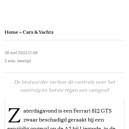
Home
»
Cars & Yachts
26 mei 2025 17:49
2 min. leestijd
De bestuurder verloor de controle over het
voertuig en botste tegen een vangrail
Z
aterdagavond is een Ferrari 812 GTS
zwaar beschadigd geraakt bij een
eenzijdig ongeval op de A2 bij Liempde, in de