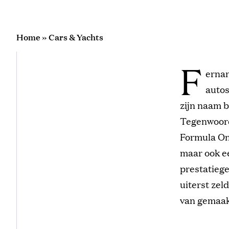
Home
»
Cars & Yachts
F
ernan
autos
zijn naam b
Tegenwoord
Formula One
maar ook ee
prestatieg
uiterst zel
van gemaakt