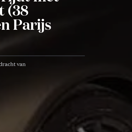
t (38
n Parijs
pdracht van