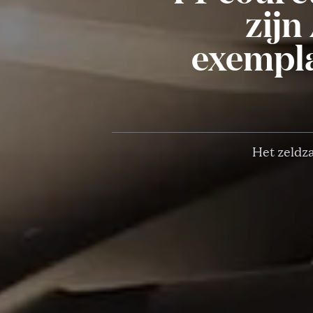
zijn
exempla
Het zeldza