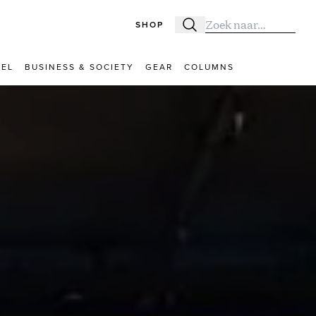
SHOP
Zoeken
Zoek naar:
VEL
BUSINESS & SOCIETY
GEAR
COLUMNS