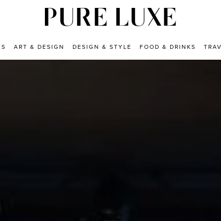
ES
ART & DESIGN
DESIGN & STYLE
FOOD & DRINKS
TRA