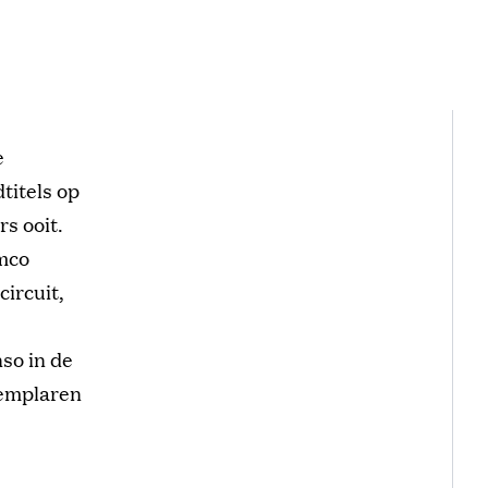
e
titels op
s ooit.
mco
circuit,
so in de
xemplaren