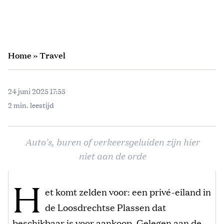
Home
»
Travel
24 juni 2025 17:55
2 min. leestijd
Auto's, buren of verkeersgeluiden zijn hier
niet aan de orde
H
et komt zelden voor: een privé-eiland in
de Loosdrechtse Plassen dat
beschikbaar is voor aankoop. Gelegen aan de