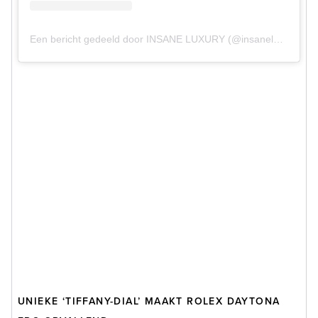
Een bericht gedeeld door INSANE LUXURY (@insaneluxurylife)
UNIEKE ‘TIFFANY-DIAL’ MAAKT ROLEX DAYTONA