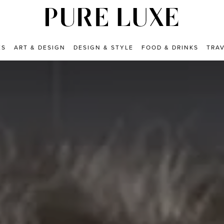
ES
ART & DESIGN
DESIGN & STYLE
FOOD & DRINKS
TRA