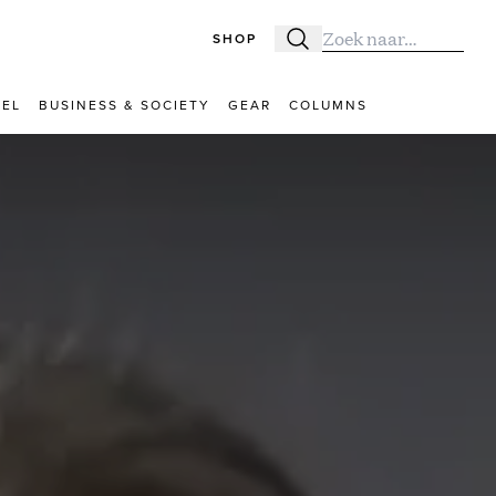
SHOP
Zoeken
Zoek naar:
VEL
BUSINESS & SOCIETY
GEAR
COLUMNS