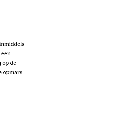
 inmiddels
t een
j op de
ke opmars