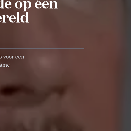
 de op één
ereld
s voor een
name