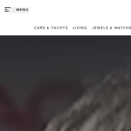
Direct naar content
MENU
CARS & YACHTS
LIVING
JEWELS & WATCH