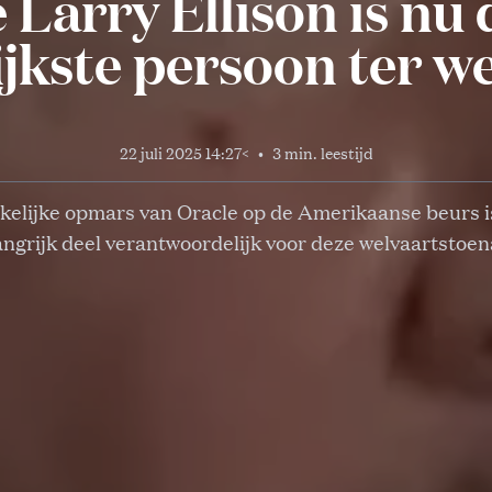
 Larry Ellison is nu
ijkste persoon ter w
22 juli 2025 14:27
<
•
3 min. leestijd
elijke opmars van Oracle op de Amerikaanse beurs i
angrijk deel verantwoordelijk voor deze welvaartstoe