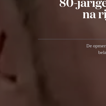
80-jarige
na r
De opmerk
bel