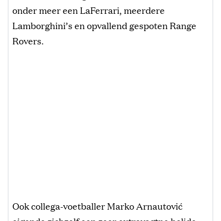
onder meer een LaFerrari, meerdere
Lamborghini’s en opvallend gespoten Range
Rovers.
Ook collega-voetballer Marko Arnautović
eigende zichzelf een zeer extravagtne bolide