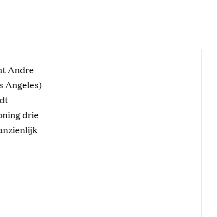
nt Andre
s Angeles)
dt
oning drie
anzienlijk