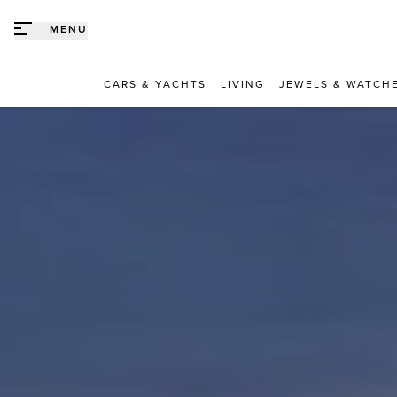
Direct naar content
MENU
CARS & YACHTS
LIVING
JEWELS & WATCH