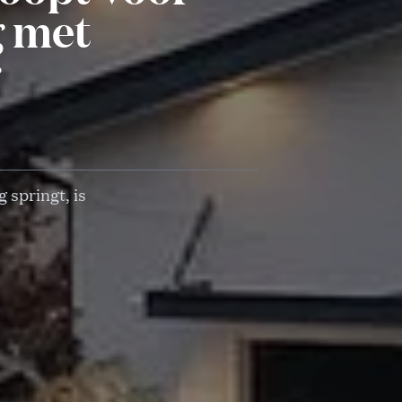
g met
 springt, is