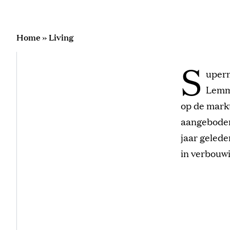
Home
»
Living
S
uperm
Lemme
op de markt
aangeboden 
jaar gelede
in verbouwi