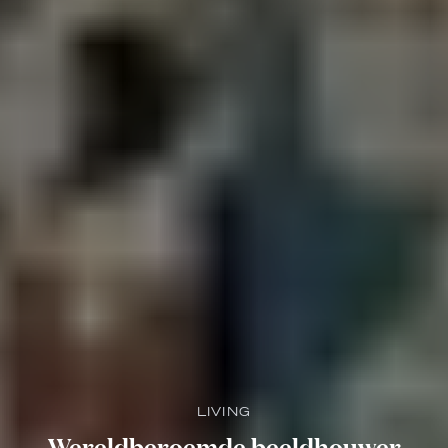
LIVING
Wereldberoemde beeldhouwer