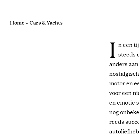
Home
»
Cars & Yachts
I
n een t
steeds 
anders aan
nostalgisch
motor en e
voor een ni
en emotie 
nog onbeke
reeds succ
autoliefheb