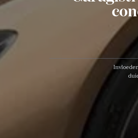
con
Invloeden
dui