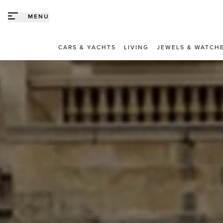
Direct naar content
MENU
CARS & YACHTS
LIVING
JEWELS & WATCH