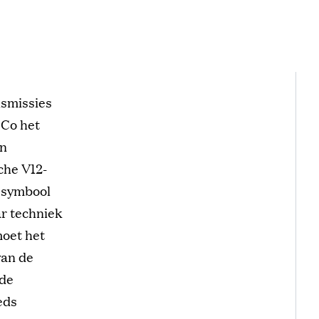
nsmissies
 Co het
en
che V12-
 symbool
ar techniek
oet het
van de
nde
eds