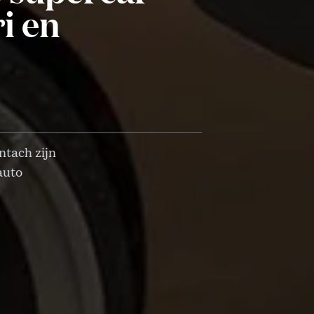
i en
ntach zijn
auto