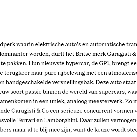
ijdperk waarin elektrische auto’s en automatische tra
dominanter worden, durft het Britse merk Garagisti &
 te pakken. Hun nieuwste hypercar, de GP1, brengt e
e terugkeer naar pure rijbeleving met een atmosferis
en handgeschakelde versnellingsbak. Deze auto staat
euw soort passie binnen de wereld van supercars, wa
samenkomen in een uniek, analoog meesterwerk. Zo m
nde Garagisti & Co een serieuze concurrent vormen 
esvolle Ferrari en Lamborghini. Daar zullen vermoge
bers maar al te blij mee zijn, want de keuze wordt ste