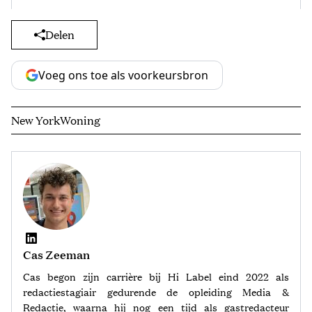
Delen
Voeg ons toe als voorkeursbron
New York
Woning
Cas Zeeman
Cas begon zijn carrière bij Hi Label eind 2022 als
redactiestagiair gedurende de opleiding Media &
Redactie, waarna hij nog een tijd als gastredacteur