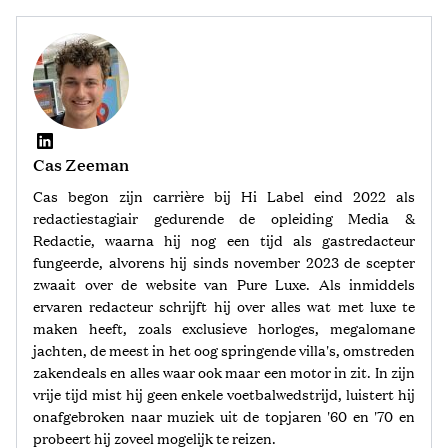
Cas Zeeman
Cas begon zijn carrière bij Hi Label eind 2022 als
redactiestagiair gedurende de opleiding Media &
Redactie, waarna hij nog een tijd als gastredacteur
fungeerde, alvorens hij sinds november 2023 de scepter
zwaait over de website van Pure Luxe. Als inmiddels
ervaren redacteur schrijft hij over alles wat met luxe te
maken heeft, zoals exclusieve horloges, megalomane
jachten, de meest in het oog springende villa's, omstreden
zakendeals en alles waar ook maar een motor in zit. In zijn
vrije tijd mist hij geen enkele voetbalwedstrijd, luistert hij
onafgebroken naar muziek uit de topjaren '60 en '70 en
probeert hij zoveel mogelijk te reizen.