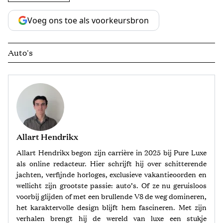
Voeg ons toe als voorkeursbron
Auto's
Allart Hendrikx
Allart Hendrikx begon zijn carrière in 2025 bij Pure Luxe
als online redacteur. Hier schrijft hij over schitterende
jachten, verfijnde horloges, exclusieve vakantieoorden en
wellicht zijn grootste passie: auto’s. Of ze nu geruisloos
voorbij glijden of met een brullende V8 de weg domineren,
het karaktervolle design blijft hem fascineren. Met zijn
verhalen brengt hij de wereld van luxe een stukje