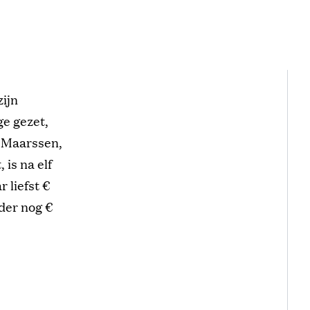
ijn
ge gezet,
n Maarssen,
is na elf
 liefst €
rder nog €