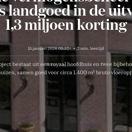
 landgoed in de uit
1,3 miljoen korting
15 januari 2026 08:52
<
•
2 min. leestijd
bject bestaat uit een royaal hoofdhuis en twee bijbeh
uizen, samen goed voor circa 1.400 m² bruto vloerop