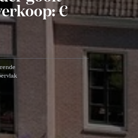
verkoop: €
orende
pervlak