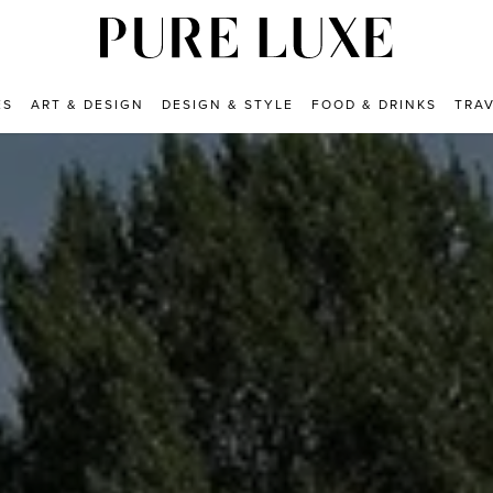
ES
ART & DESIGN
DESIGN & STYLE
FOOD & DRINKS
TRA