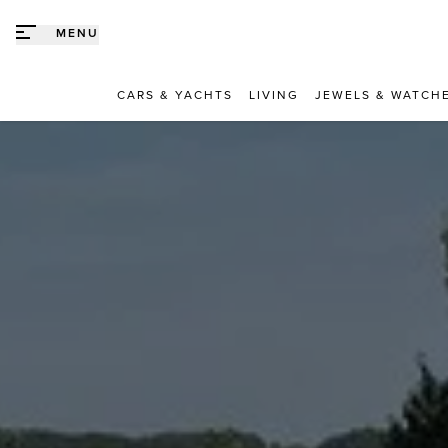
Direct naar content
MENU
CARS & YACHTS
LIVING
JEWELS & WATCH