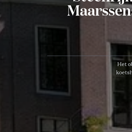
Maarssens
Het o
koetsh