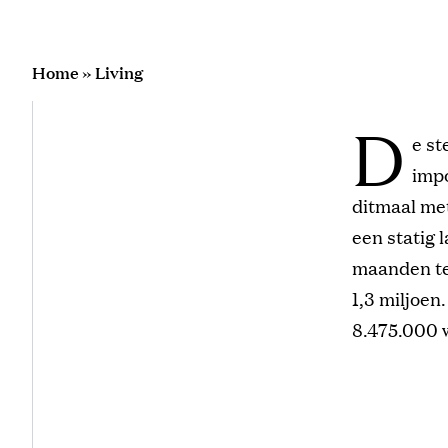
Home
»
Living
D
e st
impo
ditmaal met
een statig 
maanden te
1,3 miljoen
8.475.000 