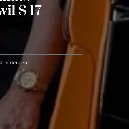
il $ 17
oten deuren