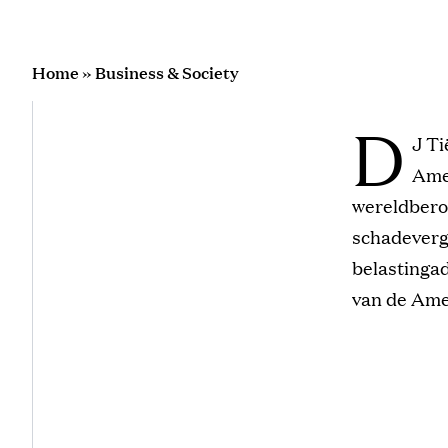
Home
»
Business & Society
D
J Ti
Ame
wereldberoe
schadevergo
belastinga
van de Ame