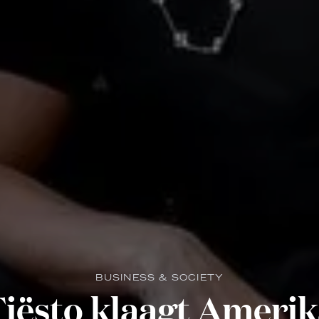
BUSINESS & SOCIETY
iësto klaagt Ameri