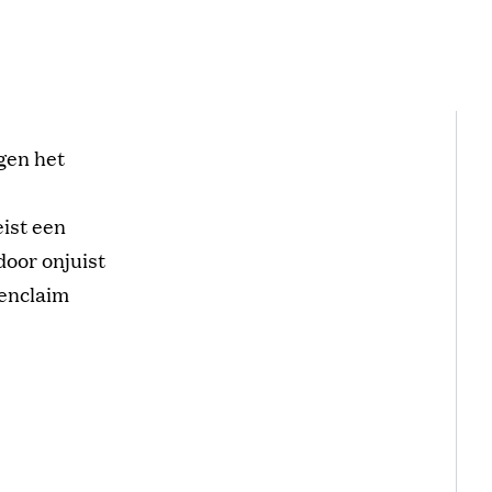
gen het
eist een
door onjuist
nenclaim