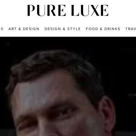
ES
ART & DESIGN
DESIGN & STYLE
FOOD & DRINKS
TRA