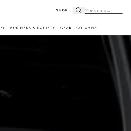
SHOP
Zoeken
Zoek naar:
VEL
BUSINESS & SOCIETY
GEAR
COLUMNS