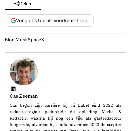
Delen
Voeg ons toe als voorkeursbron
Elon Musk
SpaceX
Cas Zeeman
Cas begon zijn carrière bij Hi Label eind 2022 als
redactiestagiair gedurende de opleiding Media &
Redactie, waarna hij nog een tijd als gastredacteur
fungeerde, alvorens hij sinds november 2023 de scepter
zwaait over de website van Pure Luxe. Als inmiddels