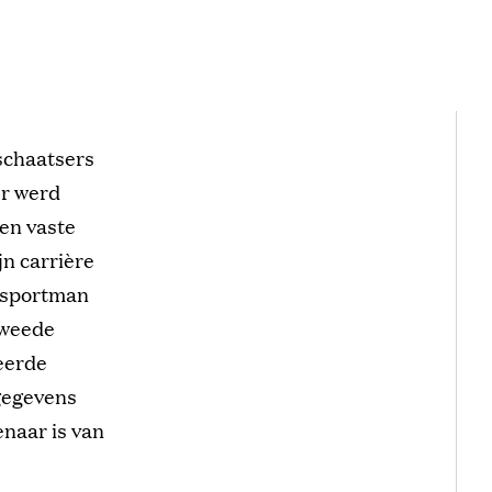
schaatsers
er werd
en vaste
jn carrière
e sportman
tweede
teerde
 gegevens
enaar is van