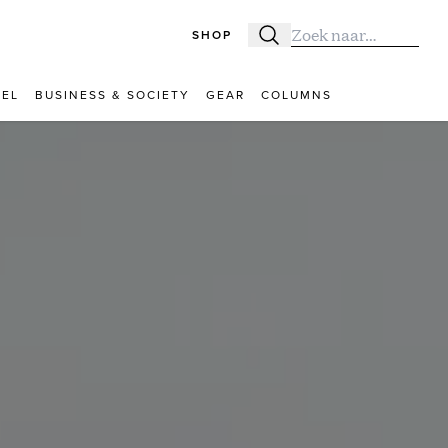
SHOP
Zoeken
Zoek naar:
VEL
BUSINESS & SOCIETY
GEAR
COLUMNS