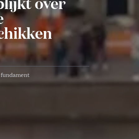
ijkt over
e
schikken
l fundament