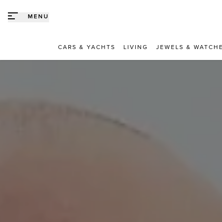
Direct naar content
MENU
CARS & YACHTS
LIVING
JEWELS & WATCH