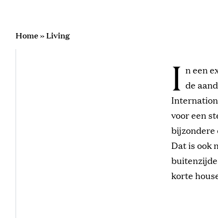
Home
»
Living
I
n een e
de aand
Internation
voor een st
bijzondere 
Dat is ook 
buitenzijde
korte hous