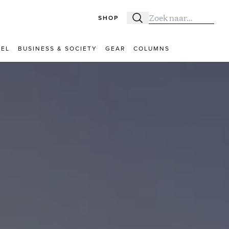
SHOP
Zoeken
Zoek naar:
VEL
BUSINESS & SOCIETY
GEAR
COLUMNS