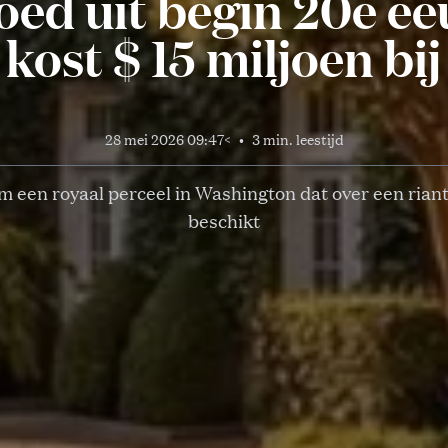
ed uit begin 20e e
ost $ 15 miljoen bij
28 mei 2026 09:47
<
•
3 min. leestijd
m een royaal perceel in Washington dat over een rian
beschikt