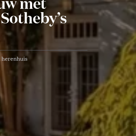
euw met
 Sotheby’s
t herenhuis