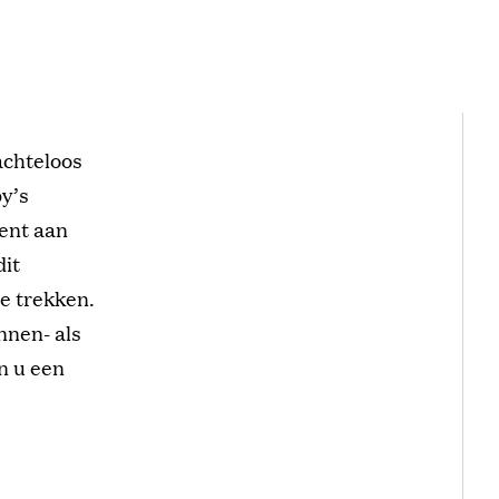
achteloos
y’s
ment aan
dit
e trekken.
nnen- als
en u een