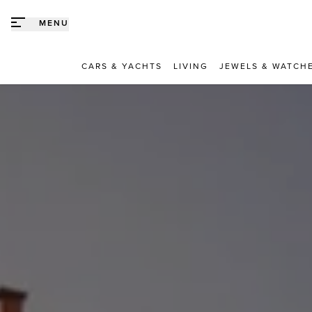
Direct naar content
MENU
CARS & YACHTS
LIVING
JEWELS & WATCH