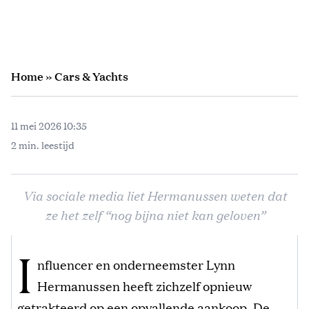
Home
»
Cars & Yachts
11 mei 2026 10:35
2 min. leestijd
Via sociale media liet Hermanussen weten dat
ze het zelf “nog bijna niet kan geloven”
I
nfluencer en onderneemster Lynn
Hermanussen heeft zichzelf opnieuw
getrakteerd op een opvallende aankoop. De